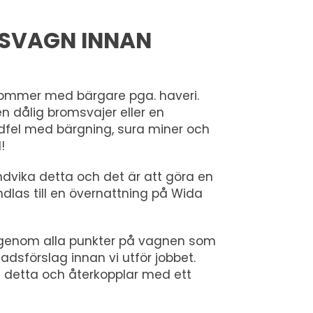
USVAGN INNAN
 kommer med bärgare pga. haveri.
en dålig bromsvajer eller en
jdfel med bärgning, sura miner och
!
 undvika detta och det är att göra en
dlas till en övernattning på Wida
i igenom alla punkter på vagnen som
adsförslag innan vi utför jobbet.
id detta och återkopplar med ett